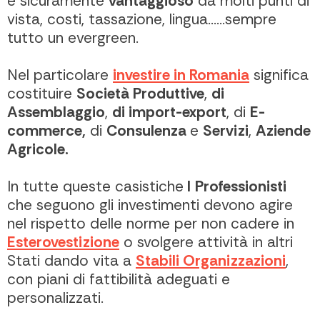
è sicuramente
vantaggioso
da molti punti di
vista, costi, tassazione, lingua……sempre
tutto un evergreen.
Nel particolare
investire in Romania
significa
costituire
Società Produttive
,
di
Assemblaggio
,
di import-export
, di
E-
commerce,
di
Consulenza
e
Servizi
,
Aziende
Agricole.
In tutte queste casistiche
I
Professionisti
che seguono gli investimenti devono agire
nel rispetto delle norme per non cadere in
Esterovestizione
o svolgere attività in altri
Stati dando vita a
Stabili Organizzazioni
,
con piani di fattibilità adeguati e
personalizzati.